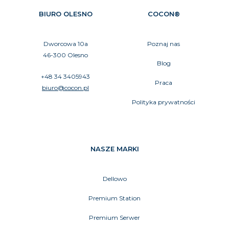
BIURO OLESNO
COCON®
Dworcowa 10a
Poznaj nas
46-300 Olesno
Blog
+48 34 3405943
Praca
biuro@cocon.pl
Polityka prywatności
NASZE MARKI
Dellowo
Premium Station
Premium Serwer